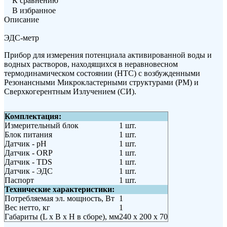
К сравнению
В избранное
Описание
ЭДС-метр
Прибор для измерения потенциала активированной воды и
водных растворов, находящихся в неравновесном
термодинамическом состоянии (НТС) с возбужденными
Резонансными Микрокластерными структурами (РМ) и
Сверхкогерентным Излучением (СИ).
Комплектация:
Измерительный блок
1 шт.
Блок питания
1 шт.
Датчик - pH
1 шт.
Датчик - ORP
1 шт.
Датчик - TDS
1 шт.
Датчик - ЭДС
1 шт.
Паспорт
1 шт.
Технические характеристики:
Потребляемая эл. мощность, Вт
1
Вес нетто, кг
1
Габариты (L x B x H в сборе), мм
240 x 200 x 70